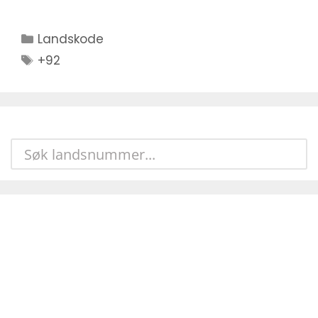
Kategorier
Landskode
Stikkord
+92