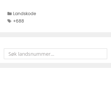
Kategorier
Landskode
Stikkord
+688