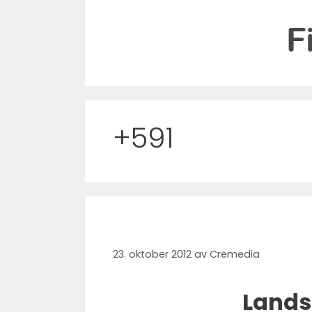
Hopp
til
innhold
+591
23. oktober 2012
av
Cremedia
Lands