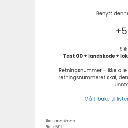
Benytt denne
+5
Sli
Tast 00 + landskode + lo
Retningsnummer – ikke alle 
retningsnummeret skal, derso
Unntak
Gå tilbake til li
Kategorier
Landskode
Stikkord
+591