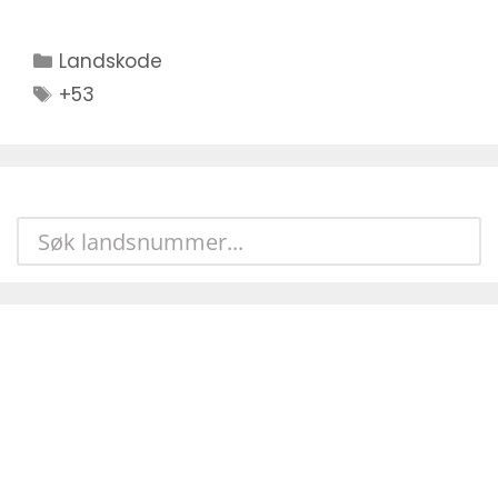
Kategorier
Landskode
Stikkord
+53