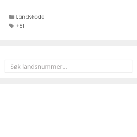
Kategorier
Landskode
Stikkord
+51