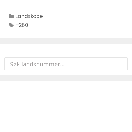
Kategorier
Landskode
Stikkord
+260