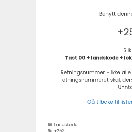
Benytt denne
+25
Sli
Tast 00 + landskode + lo
Retningsnummer – ikke alle 
retningsnummeret skal, derso
Unntak
Gå tilbake til li
Kategorier
Landskode
Stikkord
+253