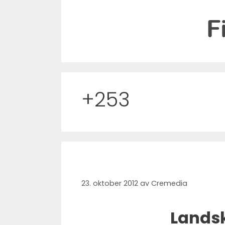
Hopp
til
innhold
+253
23. oktober 2012
av
Cremedia
Landsk