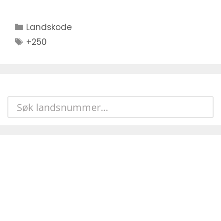
Kategorier
Landskode
Stikkord
+250