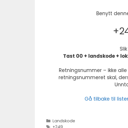
Benytt denne
+24
Sli
Tast 00 + landskode + lo
Retningsnummer – ikke alle 
retningsnummeret skal, derso
Unntak
Gå tilbake til li
Kategorier
Landskode
Stikkord
+249