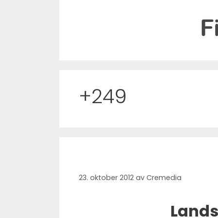
Hopp
til
innhold
+249
23. oktober 2012
av
Cremedia
Lands