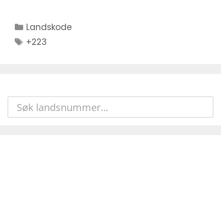
Kategorier
Landskode
Stikkord
+223