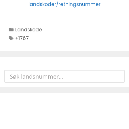
landskoder/retningsnummer
Kategorier
Landskode
Stikkord
+1767