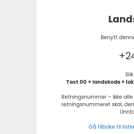
Lands
Benytt denne
+24
Sli
Tast 00 + landskode + lo
Retningsnummer – ikke alle 
retningsnummeret skal, derso
Unntak
Gå tilbake til li