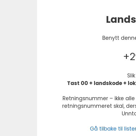
Lands
Benytt denne
+2
Sli
Tast 00 + landskode + lo
Retningsnummer – ikke alle 
retningsnummeret skal, derso
Unntak
Gå tilbake til li