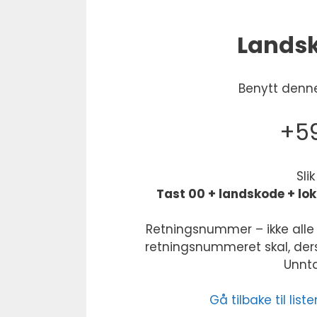
Landsk
Benytt denne
+59
Sli
Tast 00 + landskode + lo
Retningsnummer – ikke alle 
retningsnummeret skal, derso
Unntak
Gå tilbake til li